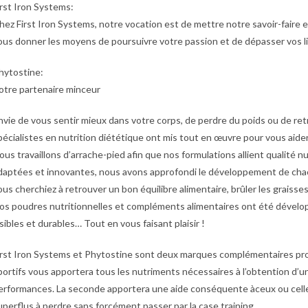
irst Iron Systems:
hez First Iron Systems, notre vocation est de mettre notre savoir-faire e
ous donner les moyens de poursuivre votre passion et de dépasser vos li
hytostine:
otre partenaire minceur
nvie de vous sentir mieux dans votre corps, de perdre du poids ou de re
pécialistes en nutrition diététique ont mis tout en œuvre pour vous aider
ous travaillons d’arrache-pied afin que nos formulations allient qualité nut
daptées et innovantes, nous avons approfondi le développement de chacun
ous cherchiez à retrouver un bon équilibre alimentaire, brûler les graisses
os poudres nutritionnelles et compléments alimentaires ont été dévelop
isibles et durables… Tout en vous faisant plaisir !
irst Iron Systems et Phytostine sont deux marques complémentaires prop
portifs vous apportera tous les nutriments nécessaires à l’obtention d’
erformances. La seconde apportera une aide conséquente àceux ou celles
uperflus à perdre sans forcément passer par la case training.