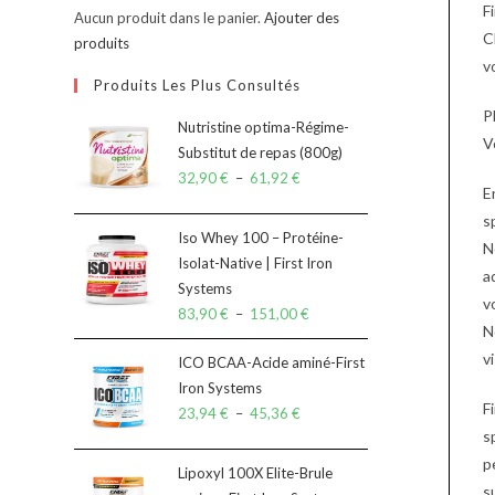
F
Aucun produit dans le panier.
Ajouter des
C
produits
v
Produits Les Plus Consultés
P
Nutristine optima-Régime-
V
Substitut de repas (800g)
32,90
€
–
61,92
€
E
s
Iso Whey 100 – Protéine-
N
Isolat-Native | First Iron
a
Systems
v
83,90
€
–
151,00
€
N
v
ICO BCAA-Acide aminé-First
Iron Systems
F
23,94
€
–
45,36
€
s
p
Lipoxyl 100X Elite-Brule
s