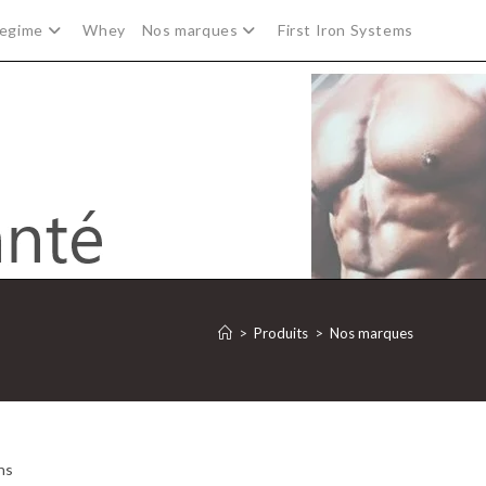
egime
Whey
Nos marques
First Iron Systems
>
Produits
>
Nos marques
ns