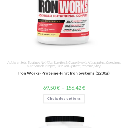
Acides aminés
,
Boutique Nutrition Sportive & Compléments Alimentaires
,
Complexes
nutritionnels intégrés
,
First Iron Systems
,
Proteine
,
Shop
Iron Works-Proteine-First Iron Systems (2200g)
69,50
€
–
156,42
€
Choix des options