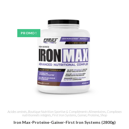
PROMO !
Acides aminés
,
Boutique Nutrition Sportive & Compléments Alimentaires
,
Complexes
nutritionnels intégrés
,
First Iron Systems
,
Gainer
,
Proteine
,
Shop
Iron Max-Proteine-Gainer-First Iron Systems (2800g)