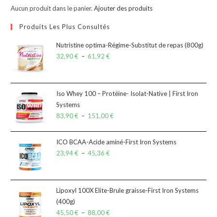
Aucun produit dans le panier.
Ajouter des produits
Produits Les Plus Consultés
Nutristine optima-Régime-Substitut de repas (800g)
32,90
€
–
61,92
€
Iso Whey 100 – Protéine- Isolat-Native | First Iron
Systems
83,90
€
–
151,00
€
ICO BCAA-Acide aminé-First Iron Systems
23,94
€
–
45,36
€
Lipoxyl 100X Elite-Brule graisse-First Iron Systems
(400g)
45,50
€
–
88,00
€