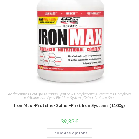
Acides aminés
,
Boutique Nutrition Sportive & Compléments Alimentaires
,
Complexes
nutritionnels intégrés
,
First Iron Systems
,
Gainer
,
Proteine
,
Shop
Iron Max -Proteine-Gainer-First Iron Systems (1100g)
39,33
€
Choix des options