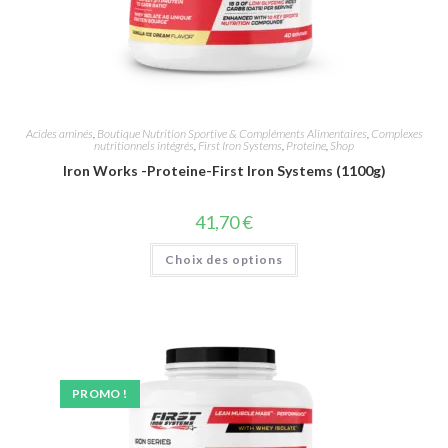
Acides aminés
,
Boutique Nutrition Sportive & Compléments Alimentaires
,
Complexes
nutritionnels intégrés
,
First Iron Systems
,
Proteine
,
Shop
Iron Works -Proteine-First Iron Systems (1100g)
41,70
€
Choix des options
PROMO !