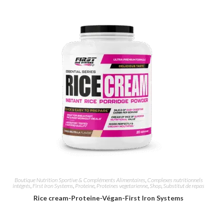
Boutique Nutrition Sportive & Compléments Alimentaires
,
Complexes nutritionnels
intégrés
,
First Iron Systems
,
Proteine
,
Proteines vegetarienne
,
Shop
,
Substitut de repas
Rice cream-Proteine-Végan-First Iron Systems