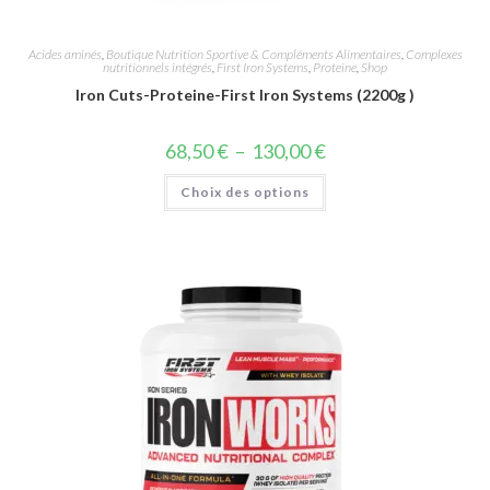
Acides aminés
,
Boutique Nutrition Sportive & Compléments Alimentaires
,
Complexes
nutritionnels intégrés
,
First Iron Systems
,
Proteine
,
Shop
Iron Cuts-Proteine-First Iron Systems (2200g )
68,50
€
–
130,00
€
Choix des options