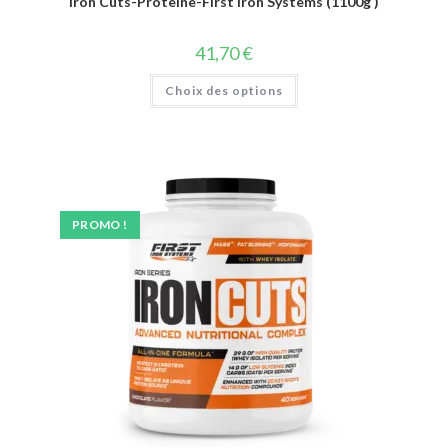
Iron Cuts-Proteine-First Iron Systems (1100g )
41,70
€
Choix des options
PROMO !