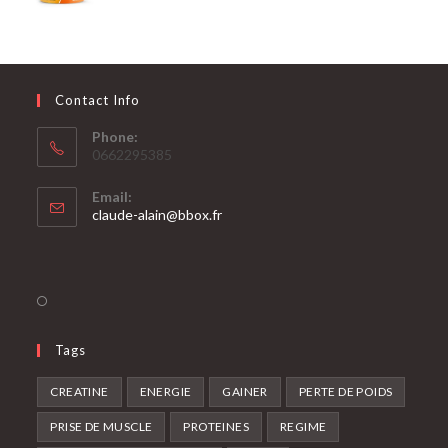
Contact Info
Phone:
0662295385
Email:
claude-alain@bbox.fr
Tags
CREATINE
ENERGIE
GAINER
PERTE DE POIDS
PRISE DE MUSCLE
PROTEINES
REGIME