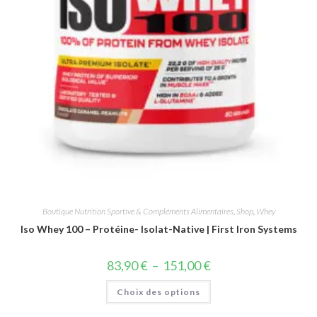
Boutique Nutrition Sportive & Compléments Alimentaires
,
Shop
,
Whey
Iso Whey 100 – Protéine- Isolat-Native | First Iron Systems
83,90
€
–
151,00
€
Choix des options