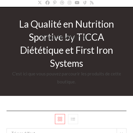
La Qualité en Nutrition
Sportive by TICCA
Claude-Alain.fr/
Diététique et First Iron
Systems
C’est ici que vous pouvez parcourir les produits de cette
boutique.