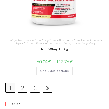
Boutique Nutrition Sportive & Compléments Alimentaires
,
Complexes nutritionnels
intégrés
,
Créatine – Récupération, Volume & Force
,
Proteine
,
Shop
,
Whey
Iron Whey 1500g
60,04
€
–
113,76
€
Choix des options
1
2
3
Panier