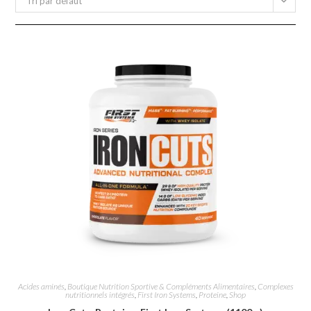
Tri par défaut
Acides aminés
,
Boutique Nutrition Sportive & Compléments Alimentaires
,
Complexes
nutritionnels intégrés
,
First Iron Systems
,
Proteine
,
Shop