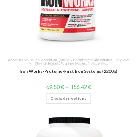
Acides aminés
,
Boutique Nutrition Sportive & Compléments Alimentaires
,
Complexes
nutritionnels intégrés
,
First Iron Systems
,
Proteine
,
Shop
Iron Works-Proteine-First Iron Systems (2200g)
69,50
€
–
156,42
€
Choix des options