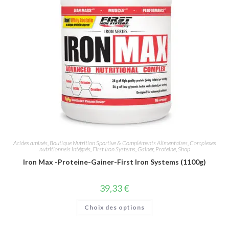
Acides aminés
,
Boutique Nutrition Sportive & Compléments Alimentaires
,
Complexes
nutritionnels intégrés
,
First Iron Systems
,
Gainer
,
Proteine
,
Shop
Iron Max -Proteine-Gainer-First Iron Systems (1100g)
39,33
€
Choix des options