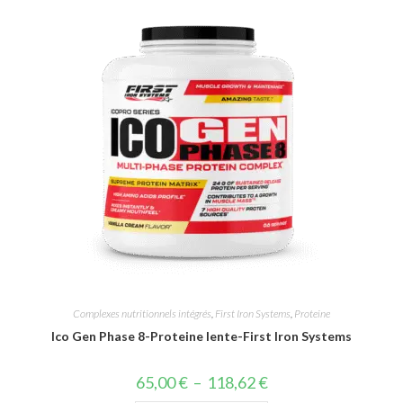
Complexes nutritionnels intégrés
,
First Iron Systems
,
Proteine
Ico Gen Phase 8-Proteine lente-First Iron Systems
65,00
€
–
118,62
€