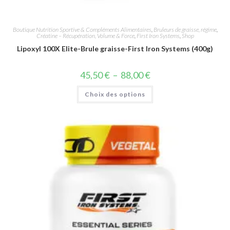
Boutique Nutrition Sportive & Compléments Alimentaires
,
Bruleurs de graisse, régime
,
Créatine – Récupération, Volume & Force
,
First Iron Systems
,
Shop
Lipoxyl 100X Elite-Brule graisse-First Iron Systems (400g)
45,50
€
–
88,00
€
Choix des options