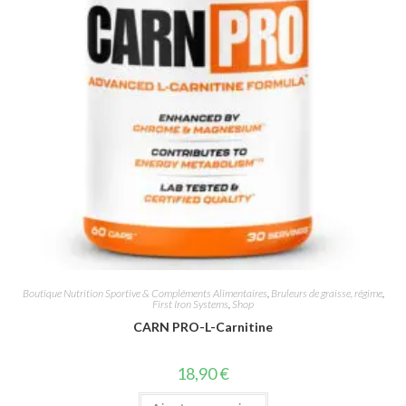
Boutique Nutrition Sportive & Compléments Alimentaires
,
Bruleurs de graisse, régime
,
First Iron Systems
,
Shop
CARN PRO-L-Carnitine
18,90
€