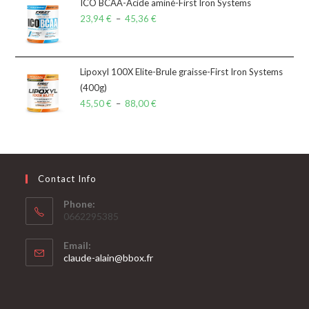
ICO BCAA-Acide aminé-First Iron Systems
23,94
€
–
45,36
€
Lipoxyl 100X Elite-Brule graisse-First Iron Systems
(400g)
45,50
€
–
88,00
€
Contact Info
Phone:
0662295385
Email:
claude-alain@bbox.fr