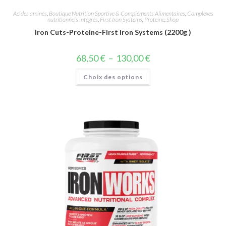
Acides aminés
,
Boutique Nutrition Sportive & Compléments Alimentaires
,
Complexes
nutritionnels intégrés
,
First Iron Systems
,
Proteine
,
Shop
Iron Cuts-Proteine-First Iron Systems (2200g )
68,50
€
–
130,00
€
Choix des options