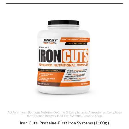
Acides aminés
,
Boutique Nutrition Sportive & Compléments Alimentaires
,
Complexes
nutritionnels intégrés
,
First Iron Systems
,
Proteine
,
Shop
Iron Cuts-Proteine-First Iron Systems (1100g )