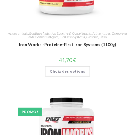
Acides aminés
,
Boutique Nutrition Sportive & Compléments Alimentaires
,
Complexes
nutritionnels intégrés
,
First Iron Systems
,
Proteine
,
Shop
Iron Works -Proteine-First Iron Systems (1100g)
41,70
€
Choix des options
PROMO !