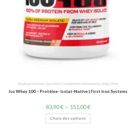
Boutique Nutrition Sportive & Compléments Alimentaires
,
Shop
,
Whey
Iso Whey 100 – Protéine- Isolat-Native | First Iron Systems
83,90
€
–
151,00
€
Choix des options