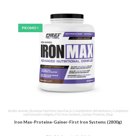
PROMO !
Acides aminés
,
Boutique Nutrition Sportive & Compléments Alimentaires
,
Complexes
nutritionnels intégrés
,
First Iron Systems
,
Gainer
,
Proteine
,
Shop
Iron Max-Proteine-Gainer-First Iron Systems (2800g)