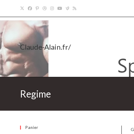
Claude-Alain.fr/
Regime
Panier
G