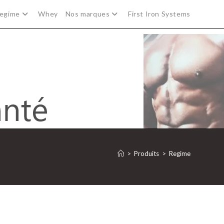
egime
Whey
Nos marques
First Iron Systems
>
Produits
>
Regime