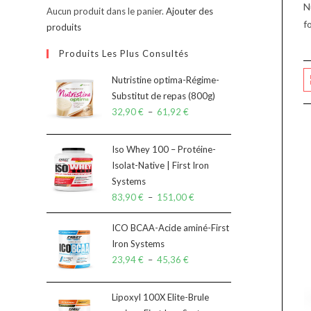
N
Aucun produit dans le panier.
Ajouter des
f
produits
Produits Les Plus Consultés
Nutristine optima-Régime-
Substitut de repas (800g)
32,90
€
–
61,92
€
Iso Whey 100 – Protéine-
Isolat-Native | First Iron
Systems
83,90
€
–
151,00
€
ICO BCAA-Acide aminé-First
Iron Systems
23,94
€
–
45,36
€
Lipoxyl 100X Elite-Brule