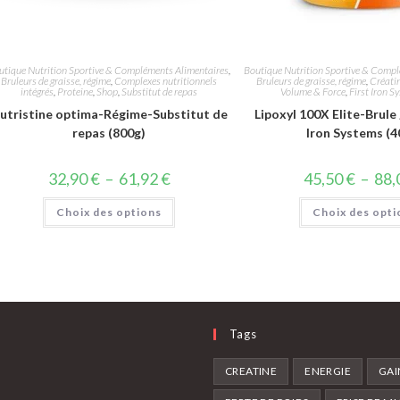
utique Nutrition Sportive & Compléments Alimentaires
,
Boutique Nutrition Sportive & Compl
Bruleurs de graisse, régime
,
Complexes nutritionnels
Bruleurs de graisse, régime
,
Créati
intégrés
,
Proteine
,
Shop
,
Substitut de repas
Volume & Force
,
First Iron S
utristine optima-Régime-Substitut de
Lipoxyl 100X Elite-Brule 
repas (800g)
Iron Systems (4
32,90
€
–
61,92
€
45,50
€
–
88,
Choix des options
Choix des opti
Tags
CREATINE
ENERGIE
GAI