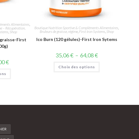
éments Alimentaires
,
Boutique Nutrition Sportive & Compléments Alimentaires
,
ne – Récupération,
Bruleurs de graisse, régime
,
First Iron Systems
,
Shop
ystems
,
Shop
Ico Burn (120 gélules)-First Iron Sytems
graisse-First
00g)
35,06
€
–
64,08
€
00
€
Choix des options
ons
NER