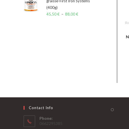
graisse-First Iron Systems
(400g)
45,50
€
–
88,00
€
Bo
N
Contact Info
Phone:
0662295385