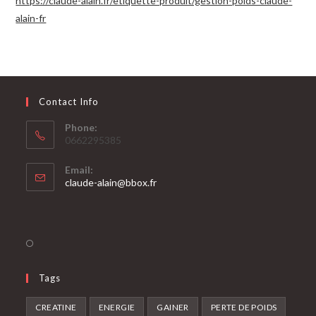
https://claude-alain.fr/etiquette-produit/gestion-poids-claude-
alain-fr
Contact Info
Phone:
0662295385
Email:
claude-alain@bbox.fr
Tags
CREATINE
ENERGIE
GAINER
PERTE DE POIDS