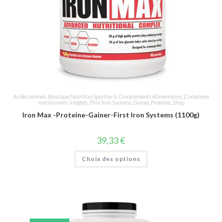
Acides aminés
,
Boutique Nutrition Sportive & Compléments Alimentaires
,
Complexes
nutritionnels intégrés
,
First Iron Systems
,
Gainer
,
Proteine
,
Shop
Iron Max -Proteine-Gainer-First Iron Systems (1100g)
39,33
€
Choix des options