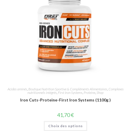
Acides aminés
,
Boutique Nutrition Sportive & Compléments Alimentaires
,
Complexes
nutritionnels intégrés
,
First Iron Systems
,
Proteine
,
Shop
Iron Cuts-Proteine-First Iron Systems (1100g )
41,70
€
Choix des options