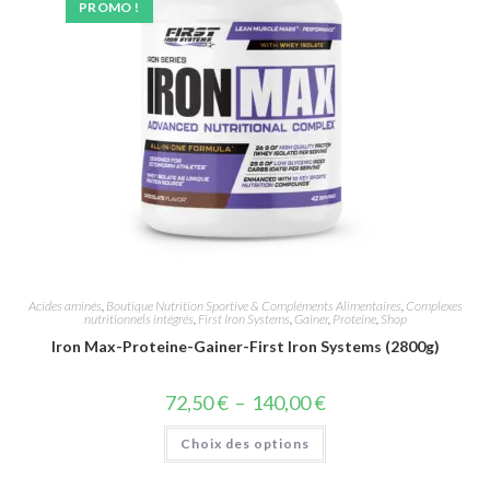
PROMO !
Acides aminés
,
Boutique Nutrition Sportive & Compléments Alimentaires
,
Complexes
nutritionnels intégrés
,
First Iron Systems
,
Gainer
,
Proteine
,
Shop
Iron Max-Proteine-Gainer-First Iron Systems (2800g)
72,50
€
–
140,00
€
Choix des options