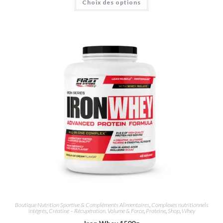
Choix des options
Boutique Nutrition Sportive & Compléments Alimentaires
,
Complexes nutritionnels
intégrés
,
Créatine – Récupération, Volume & Force
,
Proteine
,
Shop
,
Whey