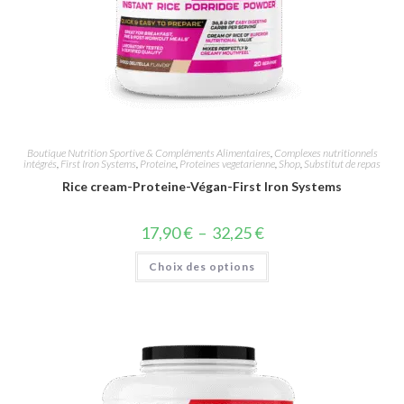
Boutique Nutrition Sportive & Compléments Alimentaires
,
Complexes nutritionnels
intégrés
,
First Iron Systems
,
Proteine
,
Proteines vegetarienne
,
Shop
,
Substitut de repas
Rice cream-Proteine-Végan-First Iron Systems
17,90
€
–
32,25
€
Choix des options