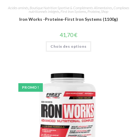
Acides aminés
,
Boutique Nutrition Sportive & Compléments Alimentaires
,
Complexes
nutritionnels intégrés
,
First Iron Systems
,
Proteine
,
Shop
Iron Works -Proteine-First Iron Systems (1100g)
41,70
€
Choix des options
PROMO !