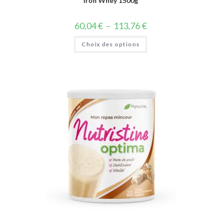
Iron Whey 1500g
60,04
€
–
113,76
€
Choix des options