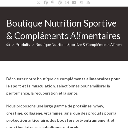
Boutique Nutrition Sportive
& Compléments Alimentaires
Claude-Alain.fr/
>
Produits
>
Boutique Nutrition Sportive & Compléments Alimentair
Découvrez notre boutique de
compléments alimentaires pour
le sport et la musculation
, sélectionnés pour améliorer la
performance, la récupération et la santé.
Nous proposons une large gamme de
protéines
,
whey
,
créatine
,
collagène
,
vitamines
, ainsi que des produits pour la
protection articulaire
, des
boosters pré-entraînement
et
des
stimulateurs anaboliques naturels
.