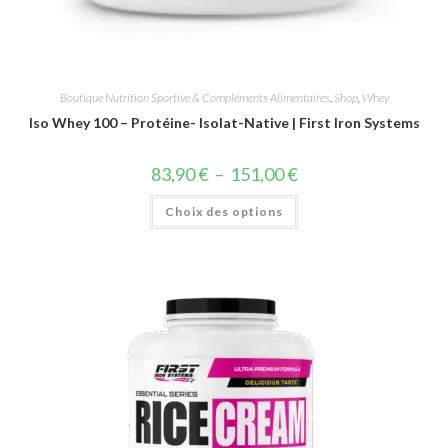
Boutique Nutrition Sportive & Compléments Alimentaires
,
Shop
,
Whey
Iso Whey 100 – Protéine- Isolat-Native | First Iron Systems
83,90
€
–
151,00
€
Choix des options