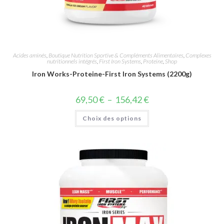
Acides aminés
,
Boutique Nutrition Sportive & Compléments Alimentaires
,
Complexes
nutritionnels intégrés
,
First Iron Systems
,
Proteine
,
Shop
Iron Works-Proteine-First Iron Systems (2200g)
69,50
€
–
156,42
€
Choix des options