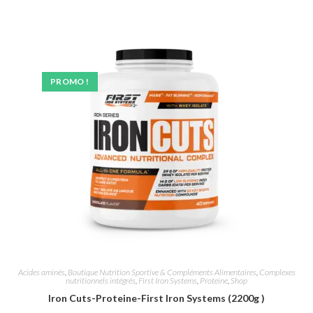
PROMO !
Acides aminés
,
Boutique Nutrition Sportive & Compléments Alimentaires
,
Complexes
nutritionnels intégrés
,
First Iron Systems
,
Proteine
,
Shop
Iron Cuts-Proteine-First Iron Systems (2200g )