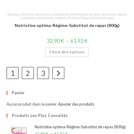
Boutique Nutrition Sportive & Compléments Alimentaires
,
Bruleurs de graisse, régime
,
Complexes nutritionnels intégrés
,
Proteine
,
Shop
,
Substitut de repas
Nutristine optima-Régime-Substitut de repas (800g)
32,90
€
–
61,92
€
Choix des options
1
2
3
Panier
Aucun produit dans le panier.
Ajouter des produits
Produits Les Plus Consultés
Nutristine optima-Régime-Substitut de repas (800g)
32,90
€
–
61,92
€