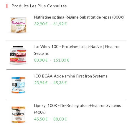
Produits Les Plus Consultés
Nutristine optima-Régime-Substitut de repas (800g)
32,90
€
–
61,92
€
Iso Whey 100 – Protéine- Isolat-Native | First Iron
Systems
83,90
€
–
151,00
€
ICO BCAA-Acide aminé-First Iron Systems
23,94
€
–
45,36
€
Lipoxyl 100X Elite-Brule graisse-First Iron Systems
(400g)
45,50
€
–
88,00
€