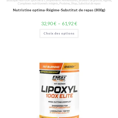
Boutique Nutrition Sportive & Compléments Alimentaires
,
Bruleurs de graisse, régime
,
Complexes nutritionnels intégrés
,
Proteine
,
Shop
,
Substitut de repas
Nutristine optima-Régime-Substitut de repas (800g)
32,90
€
–
61,92
€
Choix des options