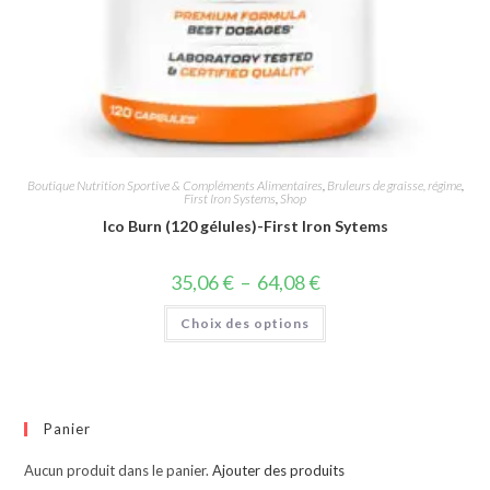
Boutique Nutrition Sportive & Compléments Alimentaires
,
Bruleurs de graisse, régime
,
First Iron Systems
,
Shop
Ico Burn (120 gélules)-First Iron Sytems
35,06
€
–
64,08
€
Choix des options
Panier
Aucun produit dans le panier.
Ajouter des produits