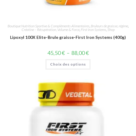
Boutique Nutrition Sportive & Compléments Alimentaires
,
Bruleurs de graisse, régime
,
Créatine – Récupération, Volume & Force
,
First Iron Systems
,
Shop
Lipoxyl 100X Elite-Brule graisse-First Iron Systems (400g)
45,50
€
–
88,00
€
Choix des options