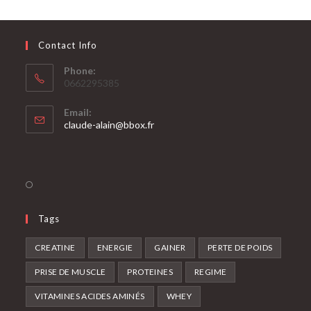
Contact Info
Phone:
0662295385
Email:
claude-alain@bbox.fr
Tags
CREATINE
ENERGIE
GAINER
PERTE DE POIDS
PRISE DE MUSCLE
PROTEINES
REGIME
VITAMINES ACIDES AMINÉS
WHEY