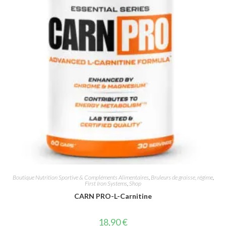
Boutique Nutrition Sportive & Compléments Alimentaires
,
Bruleurs de graisse, régime
,
First Iron Systems
,
Shop
CARN PRO-L-Carnitine
18,90
€