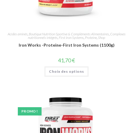
Acides aminés
,
Boutique Nutrition Sportive & Compléments Alimentaires
,
Complexes
nutritionnels intégrés
,
First Iron Systems
,
Proteine
,
Shop
Iron Works -Proteine-First Iron Systems (1100g)
41,70
€
Choix des options
PROMO !