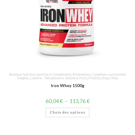
Boutique Nutrition Sportive & Compléments Alimentaires
,
Complexes nutritionnels
intégrés
,
Créatine – Récupération, Volume & Force
,
Proteine
,
Shop
,
Whey
Iron Whey 1500g
60,04
€
–
113,76
€
Choix des options