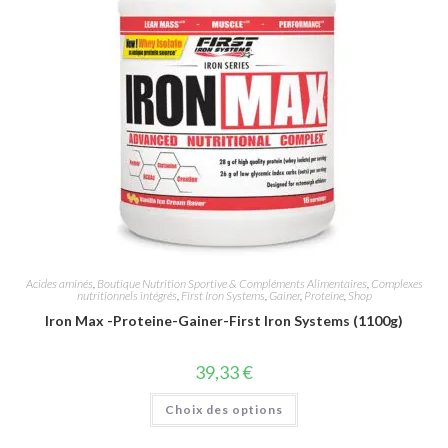
Acides aminés
,
Boutique Nutrition Sportive & Compléments Alimentaires
,
Complexes
nutritionnels intégrés
,
First Iron Systems
,
Gainer
,
Proteine
,
Shop
Iron Max -Proteine-Gainer-First Iron Systems (1100g)
39,33
€
Choix des options