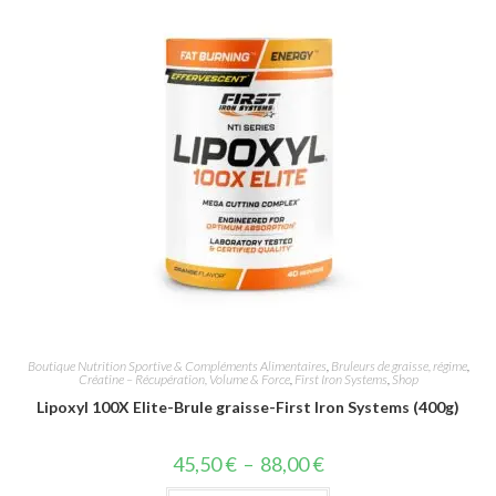
Boutique Nutrition Sportive & Compléments Alimentaires
,
Bruleurs de graisse, régime
,
Créatine – Récupération, Volume & Force
,
First Iron Systems
,
Shop
Lipoxyl 100X Elite-Brule graisse-First Iron Systems (400g)
45,50
€
–
88,00
€