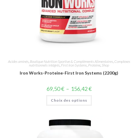
Acides aminés
,
Boutique Nutrition Sportive & Compléments Alimentaires
,
Complexes
nutritionnels intégrés
,
First Iron Systems
,
Proteine
,
Shop
Iron Works-Proteine-First Iron Systems (2200g)
69,50
€
–
156,42
€
Choix des options