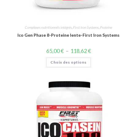
Complexes nutritionnels intégrés
,
First Iron Systems
,
Proteine
Ico Gen Phase 8-Proteine lente-First Iron Systems
65,00
€
–
118,62
€
Choix des options