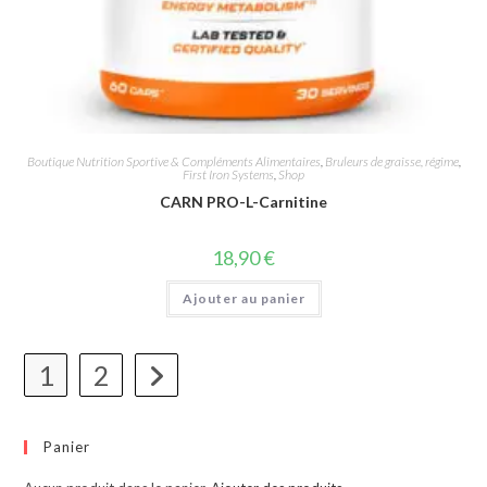
Boutique Nutrition Sportive & Compléments Alimentaires
,
Bruleurs de graisse, régime
,
First Iron Systems
,
Shop
CARN PRO-L-Carnitine
18,90
€
Ajouter au panier
1
2
Panier