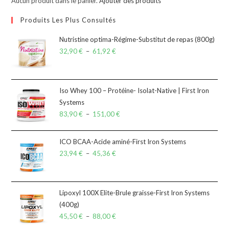
Aucun produit dans le panier.
Ajouter des produits
Produits Les Plus Consultés
Nutristine optima-Régime-Substitut de repas (800g)
32,90
€
–
61,92
€
Iso Whey 100 – Protéine- Isolat-Native | First Iron
Systems
83,90
€
–
151,00
€
ICO BCAA-Acide aminé-First Iron Systems
23,94
€
–
45,36
€
Lipoxyl 100X Elite-Brule graisse-First Iron Systems
(400g)
45,50
€
–
88,00
€