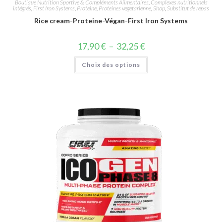
Boutique Nutrition Sportive & Compléments Alimentaires
,
Complexes nutritionnels
intégrés
,
First Iron Systems
,
Proteine
,
Proteines vegetarienne
,
Shop
,
Substitut de repas
Rice cream-Proteine-Végan-First Iron Systems
17,90
€
–
32,25
€
Choix des options