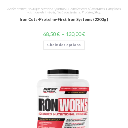
Acides aminés
,
Boutique Nutrition Sportive & Compléments Alimentaires
,
Complexes
nutritionnels intégrés
,
First Iron Systems
,
Proteine
,
Shop
Iron Cuts-Proteine-First Iron Systems (2200g )
68,50
€
–
130,00
€
Choix des options