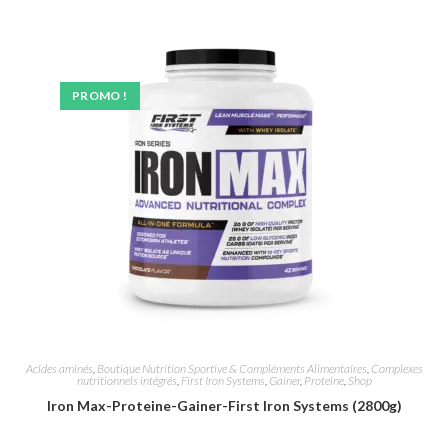
PROMO !
Acides aminés
,
Boutique Nutrition Sportive & Compléments Alimentaires
,
Complexes
nutritionnels intégrés
,
First Iron Systems
,
Gainer
,
Proteine
,
Shop
Iron Max-Proteine-Gainer-First Iron Systems (2800g)