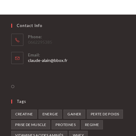
Contact Info
Phone:
0662295385
Email:
claude-alain@bbox.fr
Tags
CREATINE
ENERGIE
GAINER
PERTE DE POIDS
PRISE DE MUSCLE
PROTEINES
REGIME
VITAMINES ACIDES AMINÉS
WHEY