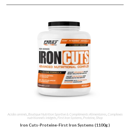
Acides aminés
,
Boutique Nutrition Sportive & Compléments Alimentaires
,
Complexes
nutritionnels intégrés
,
First Iron Systems
,
Proteine
,
Shop
Iron Cuts-Proteine-First Iron Systems (1100g )