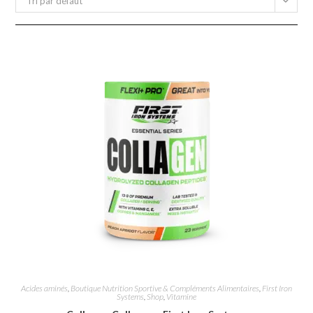
Tri par défaut
Acides aminés
,
Boutique Nutrition Sportive & Compléments Alimentaires
,
First Iron
Systems
,
Shop
,
Vitamine