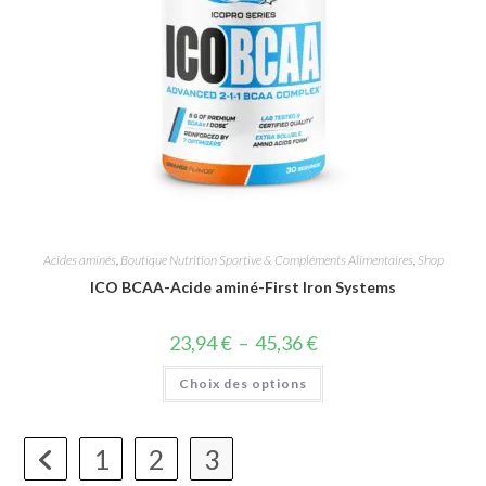
Acides aminés
,
Boutique Nutrition Sportive & Compléments Alimentaires
,
Shop
ICO BCAA-Acide aminé-First Iron Systems
23,94
€
–
45,36
€
Choix des options
1
2
3