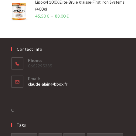
Lipoxyl 100X Elite-Brule graisse-First Iron Systems
(400g)
45,50
€
–
88,00
€
Contact Info
Phone:
0662295385
Email:
claude-alain@bbox.fr
Tags