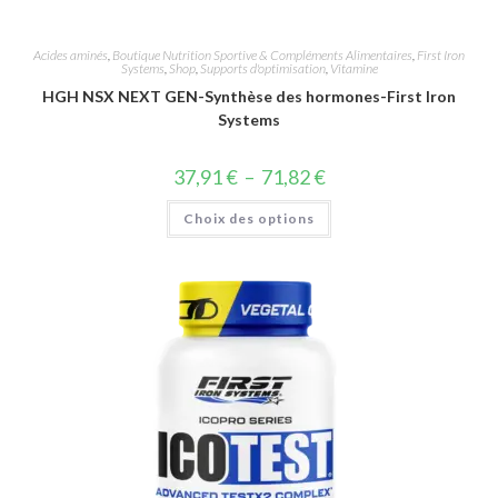
Acides aminés
,
Boutique Nutrition Sportive & Compléments Alimentaires
,
First Iron
Systems
,
Shop
,
Supports d'optimisation
,
Vitamine
HGH NSX NEXT GEN-Synthèse des hormones-First Iron
Systems
37,91
€
–
71,82
€
Choix des options