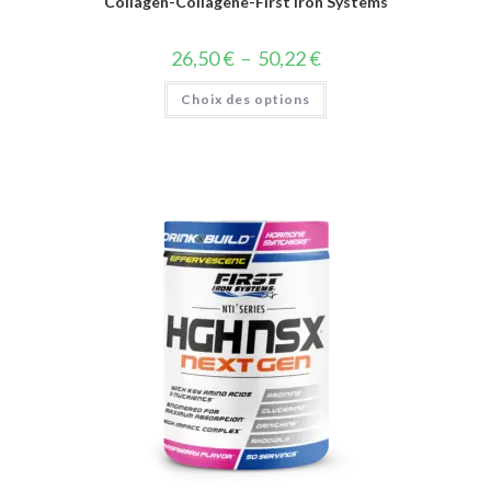
Collagen-Collagene-First Iron Systems
26,50
€
–
50,22
€
Choix des options