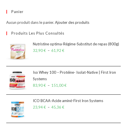
Panier
Aucun produit dans le panier.
Ajouter des produits
Produits Les Plus Consultés
Nutristine optima-Régime-Substitut de repas (800g)
32,90
€
–
61,92
€
Iso Whey 100 – Protéine- Isolat-Native | First Iron
Systems
83,90
€
–
151,00
€
ICO BCAA-Acide aminé-First Iron Systems
23,94
€
–
45,36
€