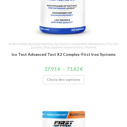
Acides aminés
,
Boutique Nutrition Sportive & Compléments Alimentaires
,
First Iron
Systems
,
Shop
,
Supports d'optimisation
,
Vitamine
Ico Test Advanced Test X2 Complex-First Iron Systems
37,91
€
–
71,82
€
Choix des options