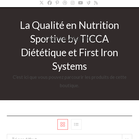
La Qualité en Nutrition
Sportive by TICCA
Claude-Alain.fr/
Diététique et First Iron
Systems
C’est ici que vous pouvez parcourir les produits de cette
boutique.