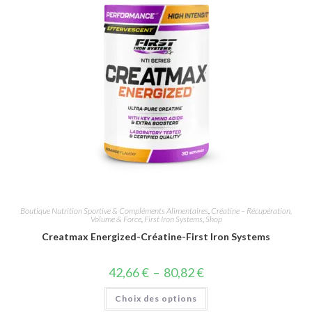
Boutique Nutrition Sportive & Compléments Alimentaires
,
Créatine – Récupération,
Volume & Force
,
First Iron Systems
,
Shop
Creatmax Energized-Créatine-First Iron Systems
42,66
€
–
80,82
€
Choix des options