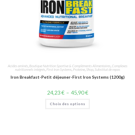
Acides aminés
,
Boutique Nutrition Sportive & Compléments Alimentaires
,
Complexes
nutritionnels intégrés
,
First Iron Systems
,
Proteine
,
Shop
,
Substitut de repas
Iron Breakfast-Petit déjeuner-First Iron Systems (1200g)
24,23
€
–
45,90
€
Choix des options