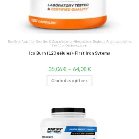
Boutique Nutrition Sportive & Compléments Alimentaires
,
Bruleurs de graisse, régime
,
First Iron Systems
,
Shop
Ico Burn (120 gélules)-First Iron Sytems
35,06
€
–
64,08
€
Choix des options