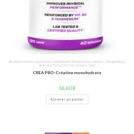
Boutique Nutrition Sportive & Compléments Alimentaires
,
Créatine – Récupération,
Volume & Force
,
First Iron Systems
,
Shop
CREA PRO-Créatine monohydrate
16,60
€
Ajouter au panier