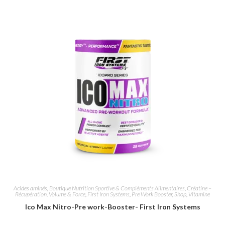
Acides aminés
,
Boutique Nutrition Sportive & Compléments Alimentaires
,
Créatine –
Récupération, Volume & Force
,
First Iron Systems
,
Pre Work Booster
,
Shop
,
Vitamine
Ico Max Nitro-Pre work-Booster- First Iron Systems