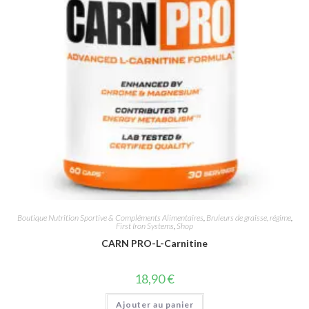
Boutique Nutrition Sportive & Compléments Alimentaires
,
Bruleurs de graisse, régime
,
First Iron Systems
,
Shop
CARN PRO-L-Carnitine
18,90
€
Ajouter au panier