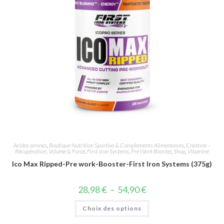
Acides aminés
,
Boutique Nutrition Sportive & Compléments Alimentaires
,
Créatine –
Récupération, Volume & Force
,
First Iron Systems
,
Pre Work Booster
,
Shop
,
Vitamine
Ico Max Ripped-Pre work-Booster-First Iron Systems (375g)
28,98
€
–
54,90
€
Choix des options