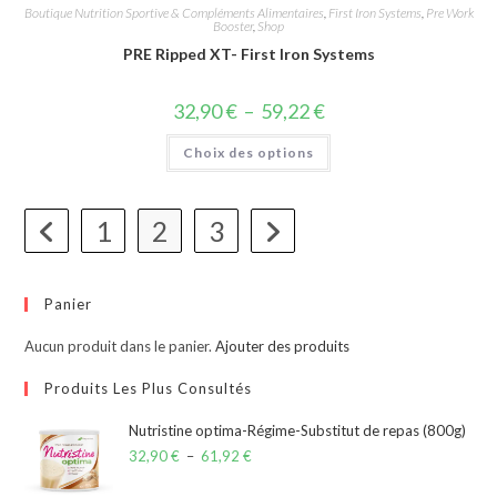
Boutique Nutrition Sportive & Compléments Alimentaires
,
First Iron Systems
,
Pre Work
Booster
,
Shop
PRE Ripped XT- First Iron Systems
32,90
€
–
59,22
€
Choix des options
1
2
3
Panier
Aucun produit dans le panier.
Ajouter des produits
Produits Les Plus Consultés
Nutristine optima-Régime-Substitut de repas (800g)
32,90
€
–
61,92
€