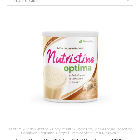
Tri par défaut
Boutique Nutrition Sportive & Compléments Alimentaires
,
Bruleurs de graisse, régime
,
Complexes nutritionnels intégrés
,
Proteine
,
Shop
,
Substitut de repas