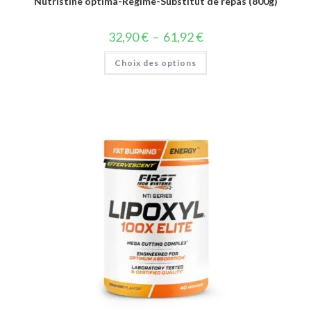
Nutristine optima-Régime-Substitut de repas (800g)
32,90
€
–
61,92
€
Choix des options