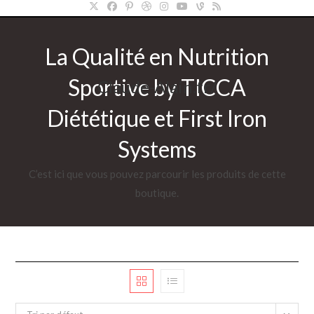
La Qualité en Nutrition
Sportive by TICCA
Claude-Alain.fr/
Diététique et First Iron
Systems
C’est ici que vous pouvez parcourir les produits de cette
boutique.