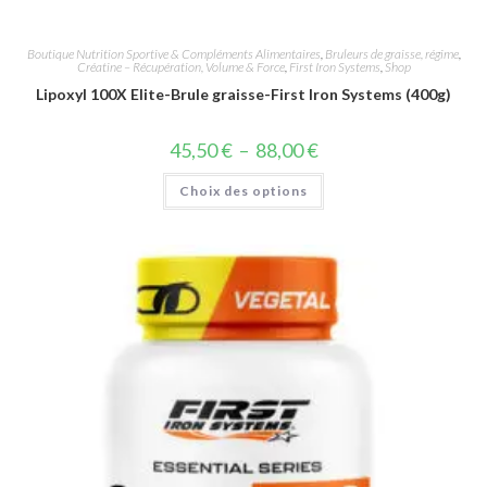
Boutique Nutrition Sportive & Compléments Alimentaires
,
Bruleurs de graisse, régime
,
Créatine – Récupération, Volume & Force
,
First Iron Systems
,
Shop
Lipoxyl 100X Elite-Brule graisse-First Iron Systems (400g)
45,50
€
–
88,00
€
Choix des options