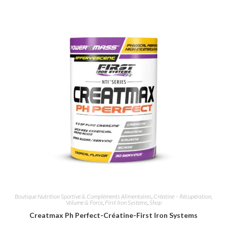
Boutique Nutrition Sportive & Compléments Alimentaires
,
Créatine – Récupération,
Volume & Force
,
First Iron Systems
,
Shop
Creatmax Ph Perfect-Créatine-First Iron Systems