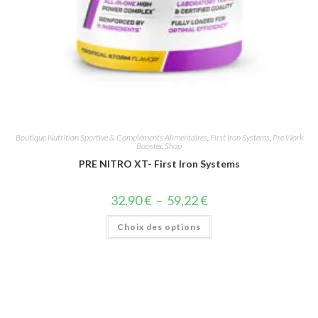
Boutique Nutrition Sportive & Compléments Alimentaires
,
First Iron Systems
,
Pre Work
Booster
,
Shop
PRE NITRO XT- First Iron Systems
32,90
€
–
59,22
€
Choix des options