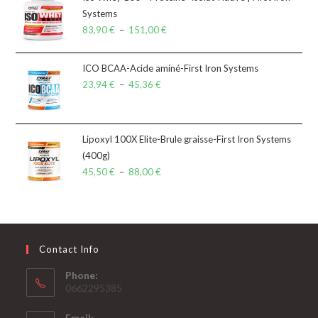
Systems
83,90
€
–
151,00
€
ICO BCAA-Acide aminé-First Iron Systems
23,94
€
–
45,36
€
Lipoxyl 100X Elite-Brule graisse-First Iron Systems
(400g)
45,50
€
–
88,00
€
Contact Info
Phone:
0662295385
Email: