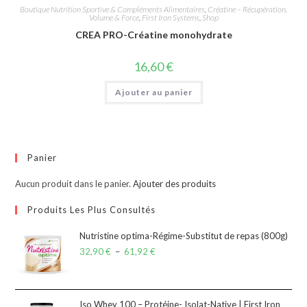
Boutique Nutrition Sportive & Compléments Alimentaires
,
Créatine – Récupération,
Volume & Force
,
First Iron Systems
,
Shop
CREA PRO-Créatine monohydrate
16,60
€
Ajouter au panier
Panier
Aucun produit dans le panier.
Ajouter des produits
Produits Les Plus Consultés
Nutristine optima-Régime-Substitut de repas (800g)
32,90
€
–
61,92
€
Iso Whey 100 – Protéine- Isolat-Native | First Iron