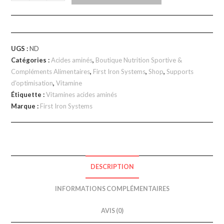
UGS :
ND
Catégories :
Acides aminés
,
Boutique Nutrition Sportive &
Compléments Alimentaires
,
First Iron Systems
,
Shop
,
Supports
d'optimisation
,
Vitamine
Étiquette :
Vitamines acides aminés
Marque :
First Iron Systems
DESCRIPTION
INFORMATIONS COMPLÉMENTAIRES
AVIS (0)