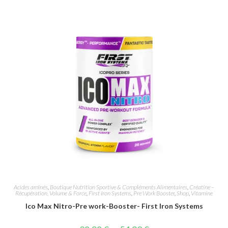
Acides aminés
,
Boutique Nutrition Sportive & Compléments Alimentaires
,
Créatine –
Récupération, Volume & Force
,
First Iron Systems
,
Pre Work Booster
,
Shop
,
Vitamine
Ico Max Nitro-Pre work-Booster- First Iron Systems