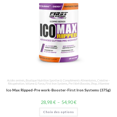
Acides aminés
,
Boutique Nutrition Sportive & Compléments Alimentaires
,
Créatine –
Récupération, Volume & Force
,
First Iron Systems
,
Pre Work Booster
,
Shop
,
Vitamine
Ico Max Ripped-Pre work-Booster-First Iron Systems (375g)
28,98
€
–
54,90
€
Choix des options