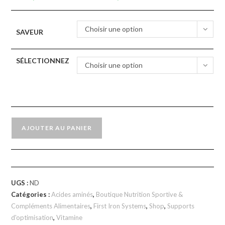
Choisir une option
SAVEUR
SÉLECTIONNEZ
Choisir une option
AJOUTER AU PANIER
UGS :
ND
Catégories :
Acides aminés
,
Boutique Nutrition Sportive &
Compléments Alimentaires
,
First Iron Systems
,
Shop
,
Supports
d'optimisation
,
Vitamine