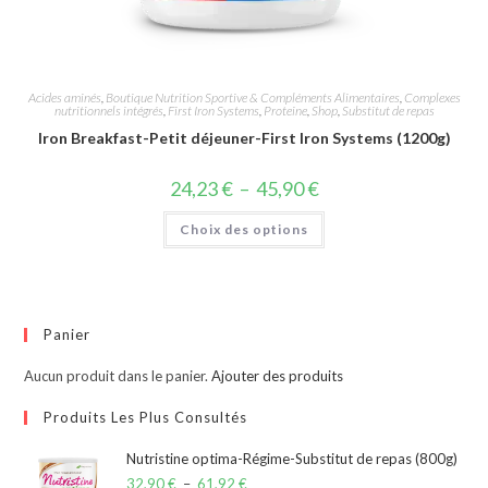
Acides aminés
,
Boutique Nutrition Sportive & Compléments Alimentaires
,
Complexes
nutritionnels intégrés
,
First Iron Systems
,
Proteine
,
Shop
,
Substitut de repas
Iron Breakfast-Petit déjeuner-First Iron Systems (1200g)
24,23
€
–
45,90
€
Choix des options
Panier
Aucun produit dans le panier.
Ajouter des produits
Produits Les Plus Consultés
Nutristine optima-Régime-Substitut de repas (800g)
32,90
€
–
61,92
€