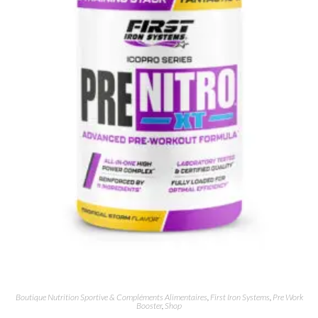
Boutique Nutrition Sportive & Compléments Alimentaires
,
First Iron Systems
,
Pre Work
Booster
,
Shop