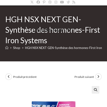
HGH NSX NEXT GEN-
Synthèse des hormones-First
Claude-Alain.fr/
Iron Systems
>
Shop
>
HGH NSX NEXT GEN-Synthèse des hormones-First Iron Sy
Produit précédent
Produit suivant