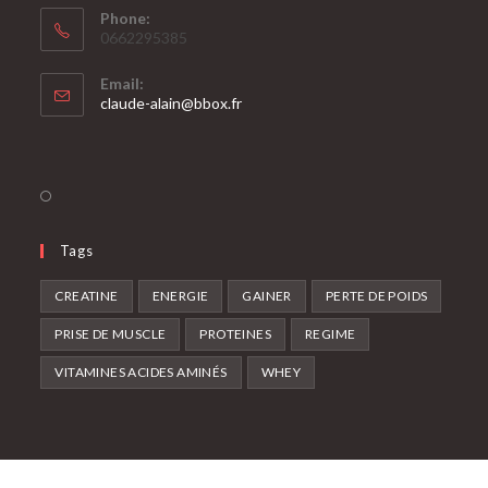
Phone:
0662295385
Email:
claude-alain@bbox.fr
Tags
CREATINE
ENERGIE
GAINER
PERTE DE POIDS
PRISE DE MUSCLE
PROTEINES
REGIME
VITAMINES ACIDES AMINÉS
WHEY