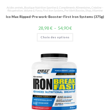
Acides aminés
,
Boutique Nutrition Sportive & Compléments Alimentaires
,
Créatine –
Récupération, Volume & Force
,
First Iron Systems
,
Pre Work Booster
,
Shop
,
Vitamine
Ico Max Ripped-Pre work-Booster-First Iron Systems (375g)
28,98
€
–
54,90
€
Choix des options