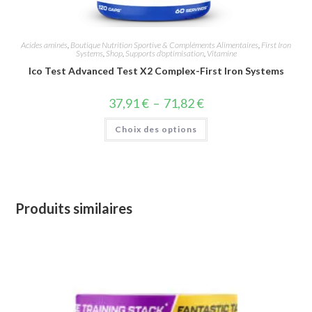
Acides aminés
,
Boutique Nutrition Sportive & Compléments Alimentaires
,
First Iron
Systems
,
Shop
,
Supports d'optimisation
,
Vitamine
Ico Test Advanced Test X2 Complex-First Iron Systems
37,91
€
–
71,82
€
Choix des options
Produits similaires