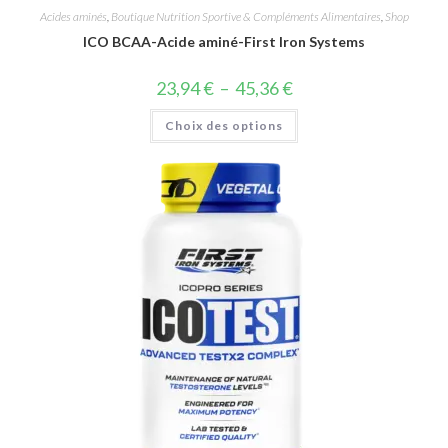
Acides aminés
,
Boutique Nutrition Sportive & Compléments Alimentaires
,
Shop
ICO BCAA-Acide aminé-First Iron Systems
23,94
€
–
45,36
€
Choix des options